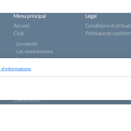
Menu principal
Légal
Accueil
Conditions d'utilisat
Club
Politique de confiden
Le comité
Les commissions
Les entraîneurs
Les bénévoles
s d'informations
Les salles
Les cotisations
Documents
Evénements
À propos de
Contactez-nous